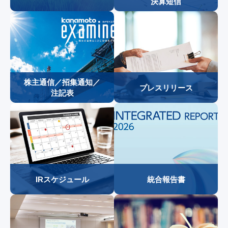
決算短信
株主通信／招集通知／
プレスリリース
注記表
1
2
3
4
IRスケジュール
統合報告書