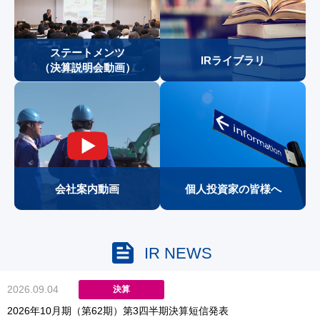
ステートメンツ
IRライブラリ
（決算説明会動画）
会社案内動画
個人投資家の皆様へ
feed
IR NEWS
2026.09.04
決算
2026年10月期（第62期）第3四半期決算短信発表