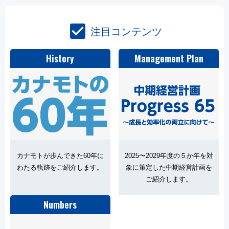
check_box
注目コンテンツ
History
Management Plan
カナモトが歩んできた60年に
2025〜2029年度の５か年を対
わたる軌跡をご紹介します。
象に策定した中期経営計画を
ご紹介します。
Numbers